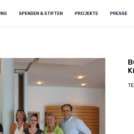
UNG
SPENDEN & STIFTEN
PROJEKTE
PRESSE
Zustiften
Beratung
B
Direkt spenden
K
TE