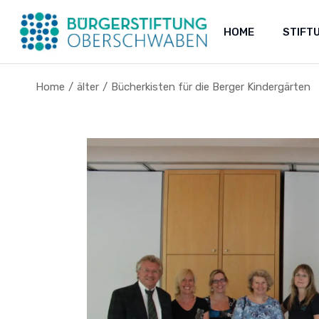
Skip
to
the
HOME
STIFT
content
Home
älter
Bücherkisten für die Berger Kindergärten