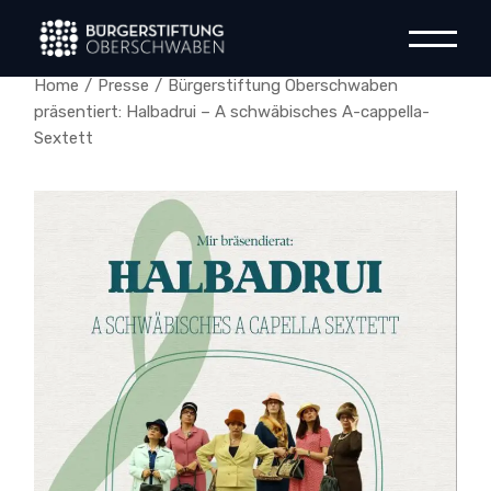
Skip
to
the
content
Home
Presse
Bürgerstiftung Oberschwaben
präsentiert: Halbadrui – A schwäbisches A-cappella-
Sextett